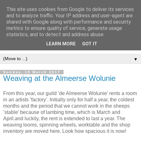
This site uses cookies from Google to deliver its services
and to analyze traffic. Your IP address and user-agent are
shared with Google along with performance and security
metrics to ensure quality of service, generate usage
statistics, and to detect and address abuse.
LEARN MORE
GOT IT
▼
Sunday, 19 March 2017
Weaving at the Almeerse Wolunie
From this year, our guild ’de Almeerse Wolunie’ rents a room
in an artists ’factory’. Initially only for half a year, the coldest
months and the period that we cannot work in the sheeps
’stable’ because of lambing time, which is March and
April.and luckily, the rent is extended to last a year. The
weaving looms, spinning wheels, worktable and the shop
inventory are moved here. Look how spacious it is now!