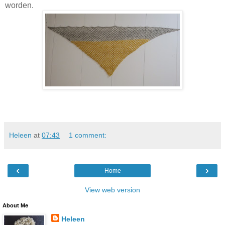
worden.
Heleen
at
07:43
1 comment:
‹
›
Home
View web version
About Me
Heleen